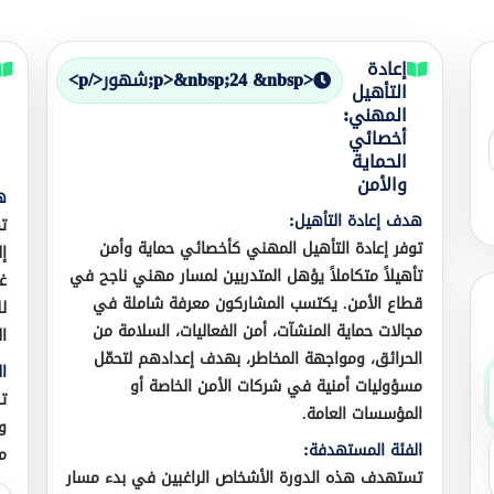
إعادة
<p>&nbsp;24 &nbsp;شهور</p>
التأهيل
المهني:
أخصائي
الحماية
والأمن
ه
هدف إعادة التأهيل:
توفر إعادة التأهيل المهني كأخصائي حماية وأمن
إ
تأهيلاً متكاملاً يؤهل المتدربين لمسار مهني ناجح في
قطاع الأمن. يكتسب المشاركون معرفة شاملة في
ل
مجالات حماية المنشآت، أمن الفعاليات، السلامة من
ا
الحرائق، ومواجهة المخاطر، بهدف إعدادهم لتحمّل
ا
مسؤوليات أمنية في شركات الأمن الخاصة أو
ت
المؤسسات العامة.
و
الفئة المستهدفة:
م
تستهدف هذه الدورة الأشخاص الراغبين في بدء مسار