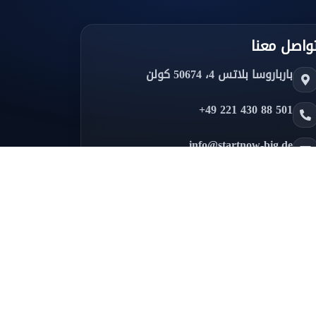
واصل معنا
بارباروسا بلاتس 4، 50674 كولن
+49 221 430 88 501
info@startnow-big.de
لمعرض