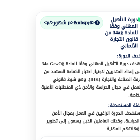
دورة التأهيل
<p>&nbsp;6 شهور</p>
المهني وفقًا
للمادة §34a من
قانون التجارة
الألماني
دف الدورة:
تهدف دورة التأهيل المهني وفقًا للمادة §34a GewO
لى إعداد المتدربين لاجتياز اختبار الكفاءة المعتمد من
غرفة الصناعة والتجارة (IHK)، وهو شرط قانوني
لعمل في مجال الحراسة والأمن ذي المتطلبات الأمنية
لخاصة.
لفئة المستهدفة:
ستهدف الدورة الراغبين في العمل بمجال الأمن
الحراسة، وكذلك العاملين الذين يسعون إلى تطوير
ؤهلاتهم المهنية.